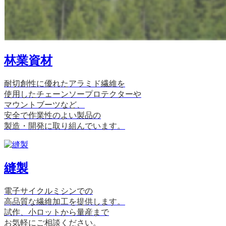
林業資材
耐切創性に優れたアラミド繊維を
使用したチェーンソープロテクターや
マウントブーツなど、
安全で作業性のよい製品の
製造・開発に取り組んでいます。
縫製
電子サイクルミシンでの
高品質な繊維加工を提供します。
試作、小ロットから量産まで
お気軽にご相談ください。